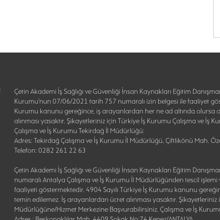
:
Çetin Akademi İş Sağlığı ve Güvenliği İnsan Kaynakları Eğitim Danışman
Kurumu'nun 07/06/2021 tarih 757 numaralı izin belgesi ile faaliyet gös
Kurumu kanunu gereğince, iş arayanlardan her ne ad altında olursa o
alınması yasaktır. Şikayetleriniz için Türkiye İş Kurumu Çalışma ve İş
Çalışma ve İş Kurumu Tekirdağ İl Müdürlüğü:
Adres: Tekirdağ Çalışma ve İş Kurumu İl Müdürlüğü, Çiftlikönü Mah. 
Telefon: 0282 261 22 63
Çetin Akademi İş Sağlığı ve Güvenliği İnsan Kaynakları Eğitim Danışman
numaralı Antalya Çalışma ve İş Kurumu İl Müdürlüğünden tescil işlemi y
faaliyeti göstermektedir. 4904 Sayılı Türkiye İş Kurumu kanunu gereği
temin edilemez. İş arayanlardan ücret alınması yasaktır. Şikayetleriniz
Müdürlüğüne/Hizmet Merkezine Başvurabilirsiniz. Çalışma ve İş Kurum
Adres : Beşkonaklılar Mah. 4409 Sokak No:74 Kepez/ANTALYA