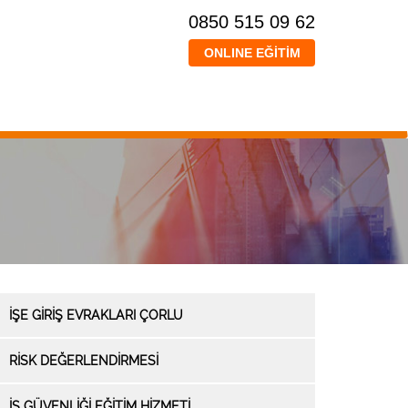
0850 515 09 62
ONLINE EĞİTİM
İŞE GİRİŞ EVRAKLARI ÇORLU
RİSK DEĞERLENDİRMESİ
İŞ GÜVENLİĞİ EĞİTİM HİZMETİ