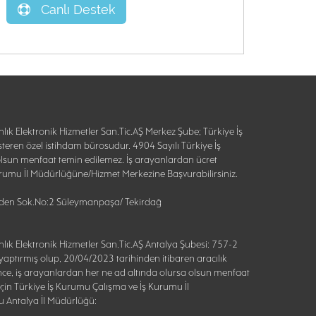
Canlı Destek
lık Elektronik Hizmetler San.Tic.AŞ Merkez Şube; Türkiye İş
teren özel istihdam bürosudur. 4904 Sayılı Türkiye İş
lsun menfaat temin edilemez. İş arayanlardan ücret
 Kurumu İl Müdürlüğüne/Hizmet Merkezine Başvurabilirsiniz.
Özden Sok.No:2 Süleymanpaşa/ Tekirdağ
lık Elektronik Hizmetler San.Tic.AŞ Antalya Şubesi: 757-2
aptırmış olup, 20/04/2023 tarihinden itibaren aracılık
nce, iş arayanlardan her ne ad altında olursa olsun menfaat
 için Türkiye İş Kurumu Çalışma ve İş Kurumu İl
u Antalya İl Müdürlüğü: