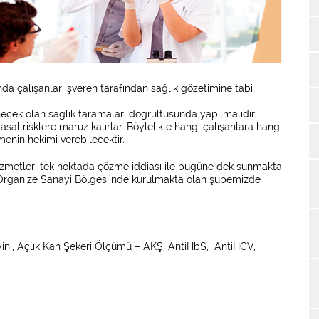
nda çalışanlar işveren tarafından sağlık gözetimine tabi
enecek olan sağlık taramaları doğrultusunda yapılmalıdır.
myasal risklere maruz kalırlar. Böylelikle hangi çalışanlara hangi
menin hekimi verebilecektir.
izmetleri tek noktada çözme iddiası ile bugüne dek sunmakta
Organize Sanayi Bölgesi’nde kurulmakta olan şubemizde
ni, Açlık Kan Şekeri Ölçümü – AKŞ, AntiHbS, AntiHCV,