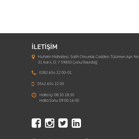
İLETİŞİM
Muhittin Mahallesi, Salih Omurtak Caddesi Tülümen Apt. No
31 Kat:4, D: 7 59850 Çorlu/Tekirdağ
0282 654 22 00-01
0542 654 22 00
Hafta İçi 08:30 18:30
Hafta Sonu 09:00 16:00