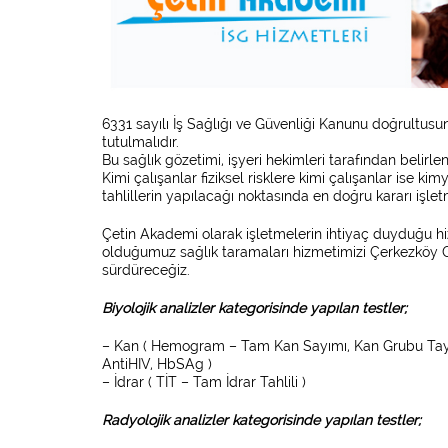
6331 sayılı İş Sağlığı ve Güvenliği Kanunu doğrultusu
tutulmalıdır.
Bu sağlık gözetimi, işyeri hekimleri tarafından belirl
Kimi çalışanlar fiziksel risklere kimi çalışanlar ise ki
tahlillerin yapılacağı noktasında en doğru kararı işlet
Çetin Akademi olarak işletmelerin ihtiyaç duyduğu h
olduğumuz sağlık taramaları hizmetimizi Çerkezköy 
sürdüreceğiz.
Biyolojik analizler kategorisinde yapılan testler;
– Kan ( Hemogram – Tam Kan Sayımı, Kan Grubu Tayi
AntiHIV, HbSAg )
– İdrar ( TİT – Tam İdrar Tahlili )
Radyolojik analizler kategorisinde yapılan testler;