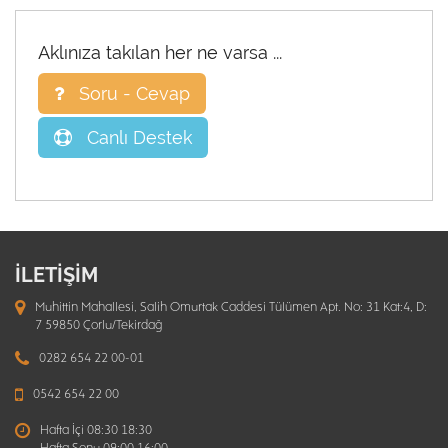
Aklınıza takılan her ne varsa ...
Soru - Cevap
Canlı Destek
İLETİŞİM
Muhittin Mahallesi, Salih Omurtak Caddesi Tülümen Apt. No: 31 Kat:4, D:
7 59850 Çorlu/Tekirdağ
0282 654 22 00-01
0542 654 22 00
Hafta İçi 08:30 18:30