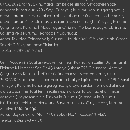
07/06/2021 tarih 757 numaralı izin belgesi ile faaliyet gösteren özel
istihdam bürosudur. 4904 Sayılı Türkiye İş Kurumu kanunu gereğince, iş
arayanlardan her ne ad altında olursa olsun menfaat temin edilemez. İş
arayanlardan ücret alınması yasaktır. Şikayetleriniz için Türkiye İş Kurumu
Çalışma ve İş Kurumu İl Müdürlüğüne/Hizmet Merkezine Başvurabilirsiniz.
Çalışma ve İş Kurumu Tekirdağ İl Müdürlüğü:
Adres: Tekirdağ Çalışma ve İş Kurumu İl Müdürlüğü, Çiftlikönü Mah. Özden
Sok.No:2 Süleymanpaşa/ Tekirdağ
Telefon: 0282 261 22 63
Çetin Akademi İş Sağlığı ve Güvenliği İnsan Kaynakları Eğitim Danışmanlık
Elektronik Hizmetler San.Tic.AŞ Antalya Şubesi: 757-2 numaralı Antalya
Çalışma ve İş Kurumu İl Müdürlüğünden tescil işlemi yaptırmış olup,
20/04/2023 tarihinden itibaren aracılık faaliyeti göstermektedir. 4904 Sayılı
Türkiye İş Kurumu kanunu gereğince, iş arayanlardan her ne ad altında
olursa olsun menfaat temin edilemez. İş arayanlardan ücret alınması
yasaktır. Şikayetleriniz için Türkiye İş Kurumu Çalışma ve İş Kurumu İl
Müdürlüğüne/Hizmet Merkezine Başvurabilirsiniz. Çalışma ve İş Kurumu
Antalya İl Müdürlüğü:
Adres : Beşkonaklılar Mah. 4409 Sokak No:74 Kepez/ANTALYA
Telefon: 0242 243 47 70