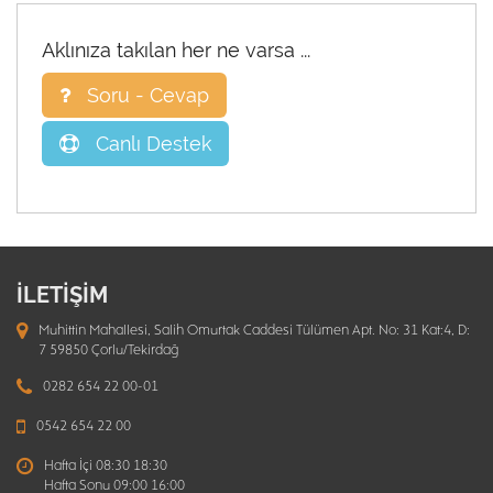
Aklınıza takılan her ne varsa ...
Soru - Cevap
Canlı Destek
İLETİŞİM
Muhittin Mahallesi, Salih Omurtak Caddesi Tülümen Apt. No: 31 Kat:4, D:
7 59850 Çorlu/Tekirdağ
0282 654 22 00-01
0542 654 22 00
Hafta İçi 08:30 18:30
Hafta Sonu 09:00 16:00