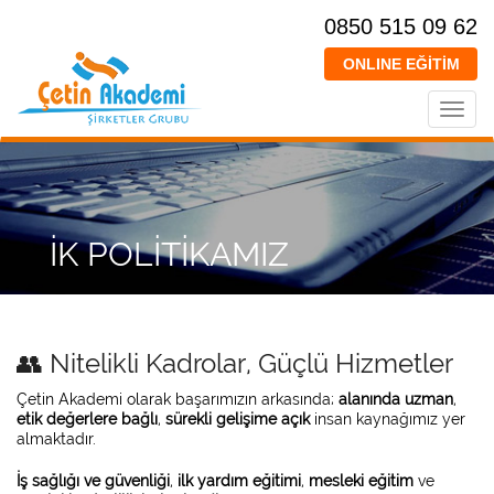
0850 515 09 62
ONLINE EĞİTİM
Toggl
navig
İK POLİTİKAMIZ
👥 Nitelikli Kadrolar, Güçlü Hizmetler
Çetin Akademi olarak başarımızın arkasında;
alanında uzman
,
etik değerlere bağlı
,
sürekli gelişime açık
insan kaynağımız yer
almaktadır.
İş sağlığı ve güvenliği
,
ilk yardım eğitimi
,
mesleki eğitim
ve