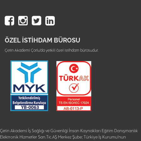
ÖZEL İSTİHDAM BÜROSU
Çetin Akademi Çorlu'da yetkili özel istihdam bürosudur.
Çetin Akademi İş Sağlığı ve Güvenliği İnsan Kaynakları Eğitim Danışmanlık
Elektronik Hizmetler San.Tic.AŞ Merkez Şube; Türkiye İş Kurumu'nun