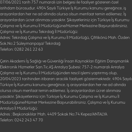
07/06/2021 tarih 757 numaralı izin belgesi ile faaliyet gösteren özel
istihdam bürosudur. 4904 Sayılı Türkiye İş Kurumu kanunu gereğince, iş
arayanlardan her ne ad altında olursa olsun menfaat temin edilemez. İş
arayanlardan ücret alınması yasaktır. Şikayetleriniz için Türkiye İş Kurumu
Çalışma ve İş Kurumu İl Müdürlüğüne/Hizmet Merkezine Başvurabilirsiniz.
Çalışma ve İş Kurumu Tekirdağ İl Müdürlüğü:
Adres: Tekirdağ Çalışma ve İş Kurumu İl Müdürlüğü, Çiftlikönü Mah. Özden
Sok.No:2 Süleymanpaşa/ Tekirdağ
Telefon: 0282 261 22 63
Çetin Akademi İş Sağlığı ve Güvenliği İnsan Kaynakları Eğitim Danışmanlık
Elektronik Hizmetler San.Tic.AŞ Antalya Şubesi: 757-2 numaralı Antalya
Çalışma ve İş Kurumu İl Müdürlüğünden tescil işlemi yaptırmış olup,
20/04/2023 tarihinden itibaren aracılık faaliyeti göstermektedir. 4904 Sayılı
Türkiye İş Kurumu kanunu gereğince, iş arayanlardan her ne ad altında
olursa olsun menfaat temin edilemez. İş arayanlardan ücret alınması
yasaktır. Şikayetleriniz için Türkiye İş Kurumu Çalışma ve İş Kurumu İl
Müdürlüğüne/Hizmet Merkezine Başvurabilirsiniz. Çalışma ve İş Kurumu
Antalya İl Müdürlüğü:
Adres : Beşkonaklılar Mah. 4409 Sokak No:74 Kepez/ANTALYA
Telefon: 0242 243 47 70