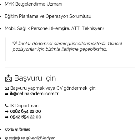
MYK Belgelendirme Uzmanı
Eğitim Planlama ve Operasyon Sorumlusu
Mobil Sağlık Personeli (Hemşire, ATT, Teknisyen)
💡
İlanlar dönemsel olarak güncellenmektedir. Güncel
pozisyonlar için bizimle iletişime geçebilirsiniz.
📩 Başvuru İçin
📧 Başvuru yapmak veya CV göndermek için:
➡️
ik@cetinakademi.com.tr
📞 İK Departmanı:
➡️
0282 654 22 00
➡️
0542 654 22 00
Çorlu iş ilanları
İş sağlığı ve güvenliği kariyer