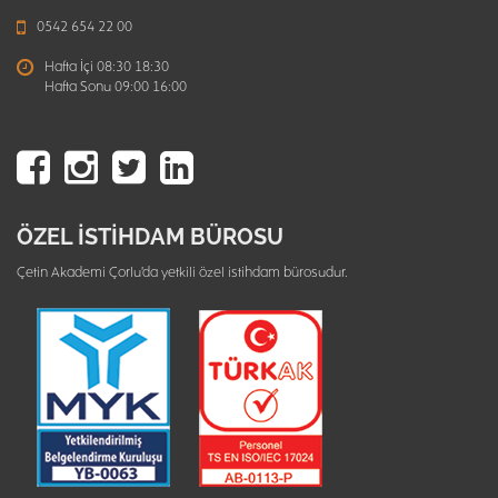
0542 654 22 00
Hafta İçi 08:30 18:30
Hafta Sonu 09:00 16:00
ÖZEL İSTİHDAM BÜROSU
Çetin Akademi Çorlu'da yetkili özel istihdam bürosudur.