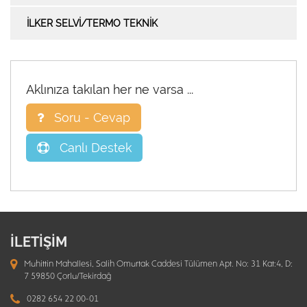
İLKER SELVİ/TERMO TEKNIK
Aklınıza takılan her ne varsa ...
Soru - Cevap
Canlı Destek
İLETİŞİM
Muhittin Mahallesi, Salih Omurtak Caddesi Tülümen Apt. No: 31 Kat:4, D:
7 59850 Çorlu/Tekirdağ
0282 654 22 00-01