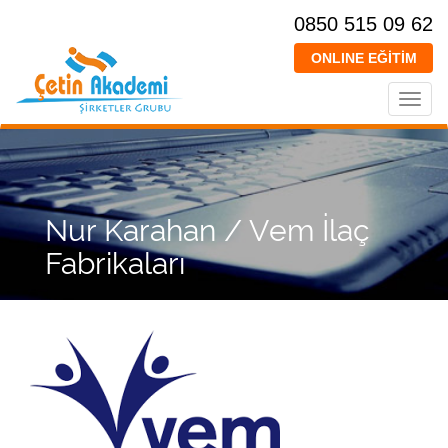
0850 515 09 62
ONLINE EĞİTİM
Toggl
navig
Nur Karahan / Vem İlaç
Fabrikaları