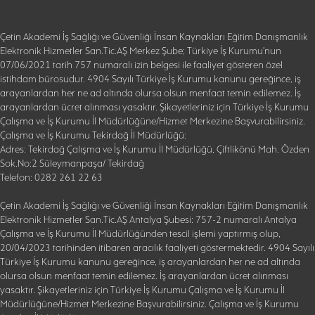
Çetin Akademi İş Sağlığı ve Güvenliği İnsan Kaynakları Eğitim Danışmanlık
Elektronik Hizmetler San.Tic.AŞ Merkez Şube; Türkiye İş Kurumu'nun
07/06/2021 tarih 757 numaralı izin belgesi ile faaliyet gösteren özel
istihdam bürosudur. 4904 Sayılı Türkiye İş Kurumu kanunu gereğince, iş
arayanlardan her ne ad altında olursa olsun menfaat temin edilemez. İş
arayanlardan ücret alınması yasaktır. Şikayetleriniz için Türkiye İş Kurumu
Çalışma ve İş Kurumu İl Müdürlüğüne/Hizmet Merkezine Başvurabilirsiniz.
Çalışma ve İş Kurumu Tekirdağ İl Müdürlüğü:
Adres: Tekirdağ Çalışma ve İş Kurumu İl Müdürlüğü, Çiftlikönü Mah. Özden
Sok.No:2 Süleymanpaşa/ Tekirdağ
Telefon: 0282 261 22 63
Çetin Akademi İş Sağlığı ve Güvenliği İnsan Kaynakları Eğitim Danışmanlık
Elektronik Hizmetler San.Tic.AŞ Antalya Şubesi: 757-2 numaralı Antalya
Çalışma ve İş Kurumu İl Müdürlüğünden tescil işlemi yaptırmış olup,
20/04/2023 tarihinden itibaren aracılık faaliyeti göstermektedir. 4904 Sayılı
Türkiye İş Kurumu kanunu gereğince, iş arayanlardan her ne ad altında
olursa olsun menfaat temin edilemez. İş arayanlardan ücret alınması
yasaktır. Şikayetleriniz için Türkiye İş Kurumu Çalışma ve İş Kurumu İl
Müdürlüğüne/Hizmet Merkezine Başvurabilirsiniz. Çalışma ve İş Kurumu