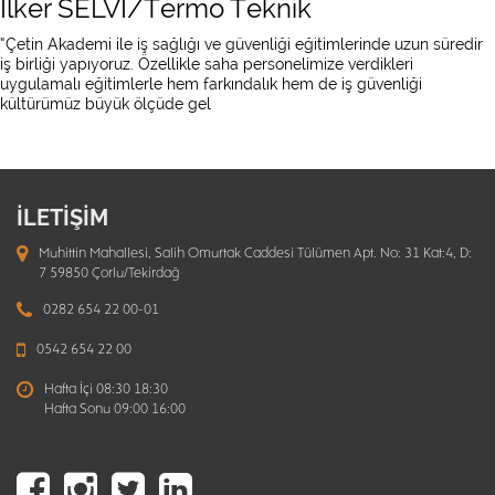
İlker SELVİ/Termo Teknik
“Çetin Akademi ile iş sağlığı ve güvenliği eğitimlerinde uzun süredir
iş birliği yapıyoruz. Özellikle saha personelimize verdikleri
uygulamalı eğitimlerle hem farkındalık hem de iş güvenliği
kültürümüz büyük ölçüde gel
İLETİŞİM
Muhittin Mahallesi, Salih Omurtak Caddesi Tülümen Apt. No: 31 Kat:4, D:
7 59850 Çorlu/Tekirdağ
0282 654 22 00-01
0542 654 22 00
Hafta İçi 08:30 18:30
Hafta Sonu 09:00 16:00