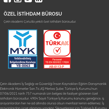
ÖZEL İSTİHDAM BÜROSU
Çetin Akademi Çorlu'da yetkili özel istihdam bürosudur.
Çetin Akademi İş Sağlığı ve Güvenliği İnsan Kaynakları Eğitim Danışmanlık
Elektronik Hizmetler San.Tic.AŞ Merkez Şube; Türkiye İş Kurumu'nun
07/06/2021 tarih 757 numaralı izin belgesi ile faaliyet gösteren özel
istihdam bürosudur. 4904 Sayılı Türkiye İş Kurumu kanunu gereğince, iş
arayanlardan her ne ad altında olursa olsun menfaat temin edilemez. İş
arayanlardan ücret alınması yasaktır. Şikayetleriniz için Türkiye İş Kurumu