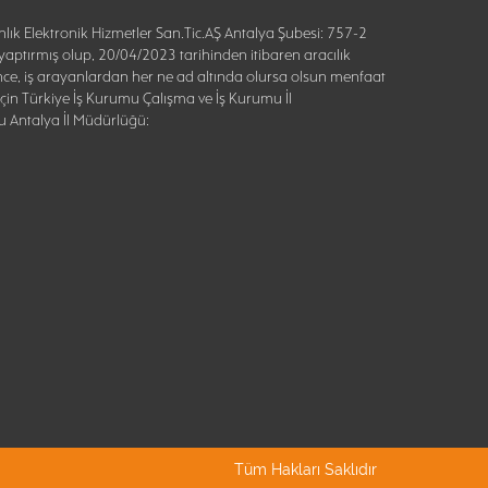
lık Elektronik Hizmetler San.Tic.AŞ Antalya Şubesi: 757-2
aptırmış olup, 20/04/2023 tarihinden itibaren aracılık
nce, iş arayanlardan her ne ad altında olursa olsun menfaat
 için Türkiye İş Kurumu Çalışma ve İş Kurumu İl
u Antalya İl Müdürlüğü:
Tüm Hakları Saklıdır