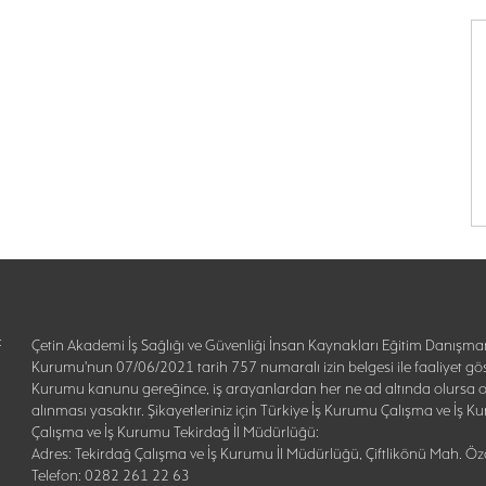
:
Çetin Akademi İş Sağlığı ve Güvenliği İnsan Kaynakları Eğitim Danışman
Kurumu'nun 07/06/2021 tarih 757 numaralı izin belgesi ile faaliyet gös
Kurumu kanunu gereğince, iş arayanlardan her ne ad altında olursa o
alınması yasaktır. Şikayetleriniz için Türkiye İş Kurumu Çalışma ve İş
Çalışma ve İş Kurumu Tekirdağ İl Müdürlüğü:
Adres: Tekirdağ Çalışma ve İş Kurumu İl Müdürlüğü, Çiftlikönü Mah. 
Telefon: 0282 261 22 63