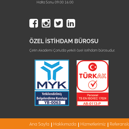
Hafta Sonu 09:00 16:00
ÖZEL İSTİHDAM BÜROSU
Çetin Akademi Çorlu'da yetkili özel istihdam bürosudur.
Ana Sayfa
Hakkımızda
Hizmetlerimiz
Referansl