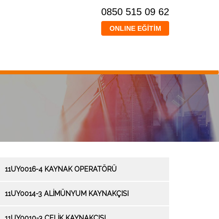
0850 515 09 62
ONLINE EĞİTİM
11UY0016-4 KAYNAK OPERATÖRÜ
11UY0014-3 ALİMÜNYUM KAYNAKÇISI
11UY0010-3 ÇELİK KAYNAKÇISI