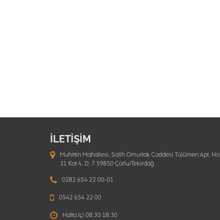
İLETİŞİM
Muhittin Mahallesi, Salih Omurtak Caddesi Tülümen Apt. No
31 Kat:4, D: 7 59850 Çorlu/Tekirdağ
0282 654 22 00-01
0542 654 22 00
Hafta İçi 08:30 18:30