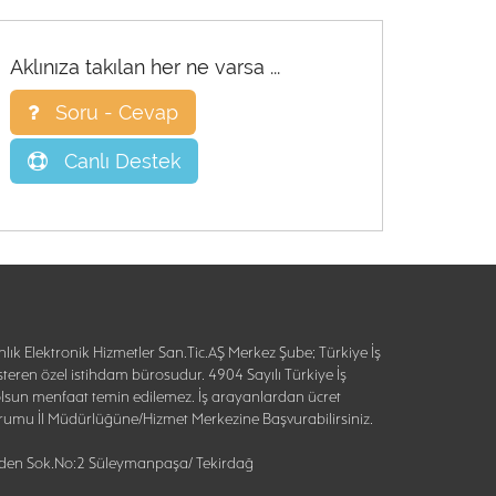
Aklınıza takılan her ne varsa ...
Soru - Cevap
Canlı Destek
lık Elektronik Hizmetler San.Tic.AŞ Merkez Şube; Türkiye İş
teren özel istihdam bürosudur. 4904 Sayılı Türkiye İş
lsun menfaat temin edilemez. İş arayanlardan ücret
 Kurumu İl Müdürlüğüne/Hizmet Merkezine Başvurabilirsiniz.
Özden Sok.No:2 Süleymanpaşa/ Tekirdağ