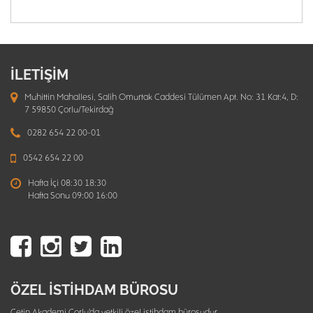
İLETİŞİM
Muhittin Mahallesi, Salih Omurtak Caddesi Tülümen Apt. No: 31 Kat:4, D:
7 59850 Çorlu/Tekirdağ
0282 654 22 00-01
0542 654 22 00
Hafta İçi 08:30 18:30
Hafta Sonu 09:00 16:00
ÖZEL İSTİHDAM BÜROSU
Çetin Akademi Çorlu'da yetkili özel istihdam bürosudur.