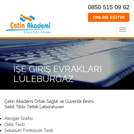
0850 515 09 62
ONLINE EĞİTİM
Toggl
navig
İŞE GİRİŞ EVRAKLARI
LÜLEBURGAZ
Çetin Akademi Ortak Sağlık ve Güvenlik Birimi
Sabit Tıbbi Tetkik Laboratuvarı
Akciğer Grafisi
Odio Testi
Solunum Fonksiyon Testi