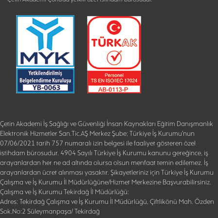
Çetin Akademi İş Sağlığı ve Güvenliği İnsan Kaynakları Eğitim Danışmanlık
Elektronik Hizmetler San.Tic.AŞ Merkez Şube; Türkiye İş Kurumu'nun
07/06/2021 tarih 757 numaralı izin belgesi ile faaliyet gösteren özel
istihdam bürosudur. 4904 Sayılı Türkiye İş Kurumu kanunu gereğince, iş
arayanlardan her ne ad altında olursa olsun menfaat temin edilemez. İş
arayanlardan ücret alınması yasaktır. Şikayetleriniz için Türkiye İş Kurumu
Çalışma ve İş Kurumu İl Müdürlüğüne/Hizmet Merkezine Başvurabilirsiniz.
Çalışma ve İş Kurumu Tekirdağ İl Müdürlüğü:
Adres: Tekirdağ Çalışma ve İş Kurumu İl Müdürlüğü, Çiftlikönü Mah. Özden
Sok.No:2 Süleymanpaşa/ Tekirdağ