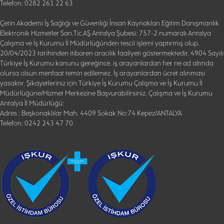
Telefon: 0282 261 22 63
Çetin Akademi İş Sağlığı ve Güvenliği İnsan Kaynakları Eğitim Danışmanlık
Elektronik Hizmetler San.Tic.AŞ Antalya Şubesi: 757-2 numaralı Antalya
Çalışma ve İş Kurumu İl Müdürlüğünden tescil işlemi yaptırmış olup,
20/04/2023 tarihinden itibaren aracılık faaliyeti göstermektedir. 4904 Sayılı
Türkiye İş Kurumu kanunu gereğince, iş arayanlardan her ne ad altında
olursa olsun menfaat temin edilemez. İş arayanlardan ücret alınması
yasaktır. Şikayetleriniz için Türkiye İş Kurumu Çalışma ve İş Kurumu İl
Müdürlüğüne/Hizmet Merkezine Başvurabilirsiniz. Çalışma ve İş Kurumu
Antalya İl Müdürlüğü:
Adres : Beşkonaklılar Mah. 4409 Sokak No:74 Kepez/ANTALYA
Telefon: 0242 243 47 70