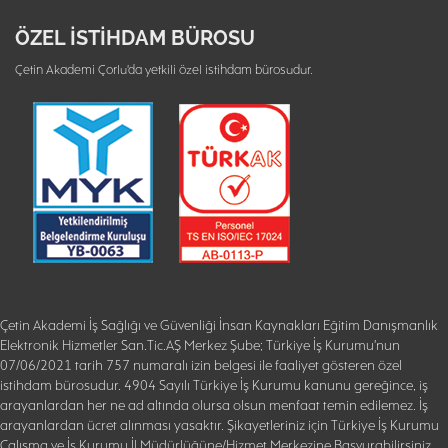
ÖZEL İSTİHDAM BÜROSU
Çetin Akademi Çorlu'da yetkili özel istihdam bürosudur.
Çetin Akademi İş Sağlığı ve Güvenliği İnsan Kaynakları Eğitim Danışmanlık
Elektronik Hizmetler San.Tic.AŞ Merkez Şube; Türkiye İş Kurumu'nun
07/06/2021 tarih 757 numaralı izin belgesi ile faaliyet gösteren özel
istihdam bürosudur. 4904 Sayılı Türkiye İş Kurumu kanunu gereğince, iş
arayanlardan her ne ad altında olursa olsun menfaat temin edilemez. İş
arayanlardan ücret alınması yasaktır. Şikayetleriniz için Türkiye İş Kurumu
Çalışma ve İş Kurumu İl Müdürlüğüne/Hizmet Merkezine Başvurabilirsiniz.