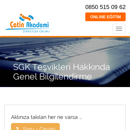
0850 515 09 62
ONLINE EĞİTİM
Toggl
navig
SGK Teşvikleri Hakkında
Genel Bilgilendirme
Aklınıza takılan her ne varsa ...
Soru - Cevap