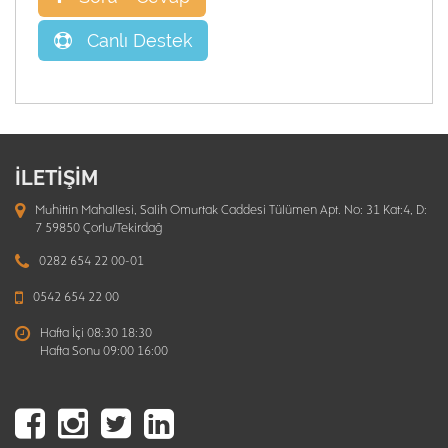
Canlı Destek
İLETİŞİM
Muhittin Mahallesi, Salih Omurtak Caddesi Tülümen Apt. No: 31 Kat:4, D:
7 59850 Çorlu/Tekirdağ
0282 654 22 00-01
0542 654 22 00
Hafta İçi 08:30 18:30
Hafta Sonu 09:00 16:00