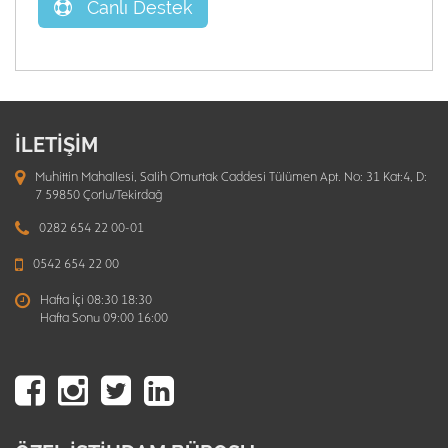
Canlı Destek
İLETİŞİM
Muhittin Mahallesi, Salih Omurtak Caddesi Tülümen Apt. No: 31 Kat:4, D:
7 59850 Çorlu/Tekirdağ
0282 654 22 00-01
0542 654 22 00
Hafta İçi 08:30 18:30
Hafta Sonu 09:00 16:00