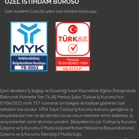
ÖZEL İSTİHDAM BÜROSU
Çetin Akademi Çorlu'da yetkili özel istihdam bürosudur.
Çetin Akademi İş Sağlığı ve Güvenliği İnsan Kaynakları Eğitim Danışmanlık
Elektronik Hizmetler San.Tic.AŞ Merkez Şube; Türkiye İş Kurumu'nun
07/06/2021 tarih 757 numaralı izin belgesi ile faaliyet gösteren özel
istihdam bürosudur. 4904 Sayılı Türkiye İş Kurumu kanunu gereğince, iş
arayanlardan her ne ad altında olursa olsun menfaat temin edilemez. İş
arayanlardan ücret alınması yasaktır. Şikayetleriniz için Türkiye İş Kurumu
Çalışma ve İş Kurumu İl Müdürlüğüne/Hizmet Merkezine Başvurabilirsiniz.
Çalışma ve İş Kurumu Tekirdağ İl Müdürlüğü: