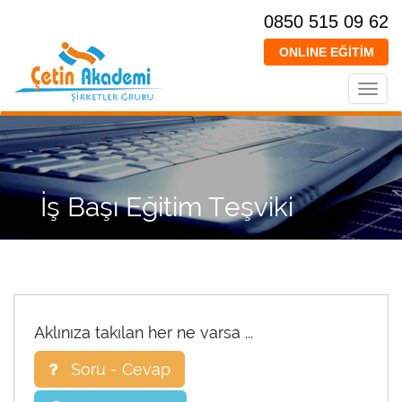
0850 515 09 62
ONLINE EĞİTİM
Toggl
navig
İş Başı Eğitim Teşviki
Aklınıza takılan her ne varsa ...
Soru - Cevap