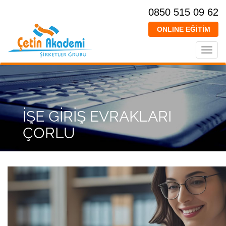
0850 515 09 62
ONLINE EĞİTİM
Toggl
navig
İŞE GİRİŞ EVRAKLARI
ÇORLU