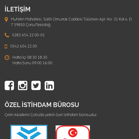
İLETİŞİM
Muhittin Mahallesi, Salih Omurtak Caddesi Tülümen Apt. No: 31 Kat:4, D:
7 59850 Çorlu/Tekirdağ
0282 654 22 00-01
0542 654 22 00
Hafta İçi 08:30 18:30
Hafta Sonu 09:00 16:00
ÖZEL İSTİHDAM BÜROSU
Çetin Akademi Çorlu'da yetkili özel istihdam bürosudur.