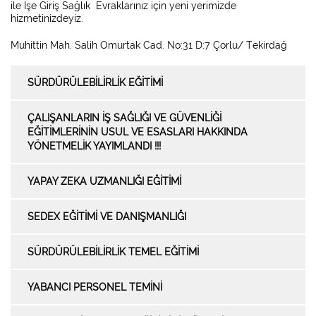
ile İşe Giriş Sağlık Evraklarınız için yeni yerimizde
hizmetinizdeyiz.
Muhittin Mah. Salih Omurtak Cad. No:31 D:7 Çorlu/ Tekirdağ
SÜRDÜRÜLEBILIRLIK EĞITIMI
ÇALIŞANLARIN İŞ SAĞLIĞI VE GÜVENLİĞİ
EĞİTİMLERİNİN USUL VE ESASLARI HAKKINDA
YÖNETMELİK YAYIMLANDI !!!
YAPAY ZEKA UZMANLIĞI EĞITIMI
SEDEX EĞITIMI VE DANIŞMANLIĞI
SÜRDÜRÜLEBILIRLIK TEMEL EĞITIMI
YABANCI PERSONEL TEMINI