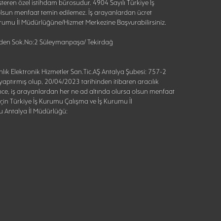
teren özel istihdam bürosudur. 4904 Sayılı Türkiye İş
lsun menfaat temin edilemez. İş arayanlardan ücret
 Kurumu İl Müdürlüğüne/Hizmet Merkezine Başvurabilirsiniz.
Özden Sok.No:2 Süleymanpaşa/ Tekirdağ
lık Elektronik Hizmetler San.Tic.AŞ Antalya Şubesi: 757-2
aptırmış olup, 20/04/2023 tarihinden itibaren aracılık
nce, iş arayanlardan her ne ad altında olursa olsun menfaat
 için Türkiye İş Kurumu Çalışma ve İş Kurumu İl
u Antalya İl Müdürlüğü: