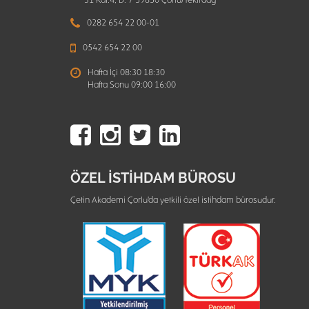
31 Kat:4, D: 7 59850 Çorlu/Tekirdağ
0282 654 22 00-01
0542 654 22 00
Hafta İçi 08:30 18:30
Hafta Sonu 09:00 16:00
ÖZEL İSTİHDAM BÜROSU
Çetin Akademi Çorlu'da yetkili özel istihdam bürosudur.