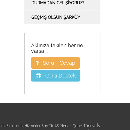
DURMADAN GELIŞIYORUZ!
GEÇMİŞ OLSUN ŞARKÖY
Aklınıza takılan her ne
varsa ...
Soru - Cevap
Canlı Destek
lık Elektronik Hizmetler San.Tic.AŞ Merkez Şube; Türkiye İş