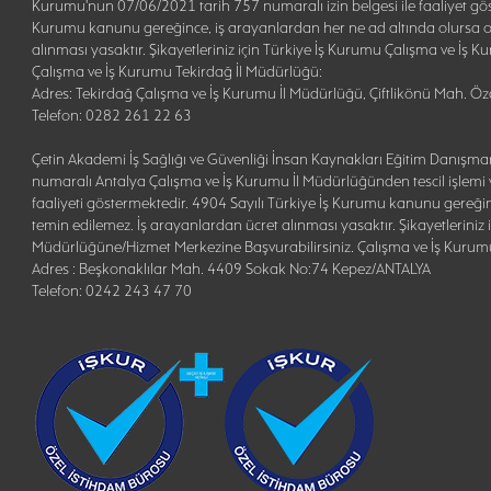
Kurumu'nun 07/06/2021 tarih 757 numaralı izin belgesi ile faaliyet gös
Kurumu kanunu gereğince, iş arayanlardan her ne ad altında olursa o
alınması yasaktır. Şikayetleriniz için Türkiye İş Kurumu Çalışma ve İş
Çalışma ve İş Kurumu Tekirdağ İl Müdürlüğü:
Adres: Tekirdağ Çalışma ve İş Kurumu İl Müdürlüğü, Çiftlikönü Mah. 
Telefon: 0282 261 22 63
Çetin Akademi İş Sağlığı ve Güvenliği İnsan Kaynakları Eğitim Danışman
numaralı Antalya Çalışma ve İş Kurumu İl Müdürlüğünden tescil işlemi y
faaliyeti göstermektedir. 4904 Sayılı Türkiye İş Kurumu kanunu gereği
temin edilemez. İş arayanlardan ücret alınması yasaktır. Şikayetleriniz
Müdürlüğüne/Hizmet Merkezine Başvurabilirsiniz. Çalışma ve İş Kurum
Adres : Beşkonaklılar Mah. 4409 Sokak No:74 Kepez/ANTALYA
Telefon: 0242 243 47 70