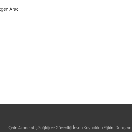
tgen Aracı
:
Çetin Akademi İş Sağlığı ve Güvenliği İnsan Kaynakları Eğitim Danışman