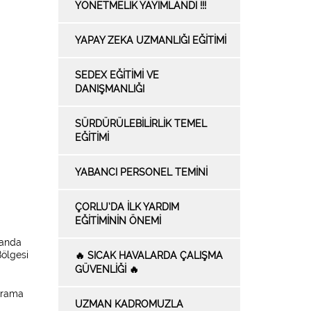
YÖNETMELİK YAYIMLANDI !!!
YAPAY ZEKA UZMANLIĞI EĞITIMI
SEDEX EĞITIMI VE
DANIŞMANLIĞI
SÜRDÜRÜLEBILIRLIK TEMEL
EĞITIMI
YABANCI PERSONEL TEMINI
ÇORLU’DA İLK YARDIM
EĞITIMININ ÖNEMI
landa
Bölgesi
🔥 SICAK HAVALARDA ÇALIŞMA
GÜVENLIĞI 🔥
Tarama
UZMAN KADROMUZLA